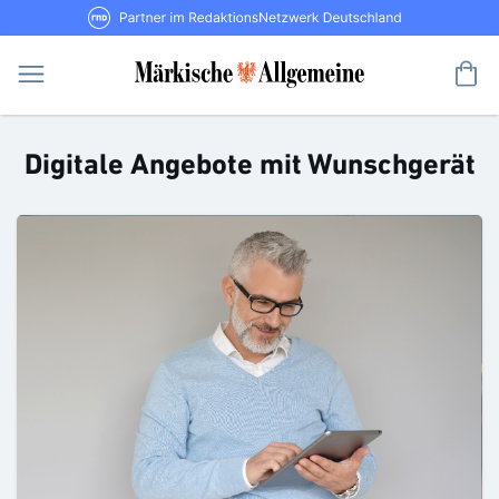
Direkt
RND Partner im RedaktionsNetzwerk De
zum
Inhalt
Me
Digitale Angebote mit Wunschgerät