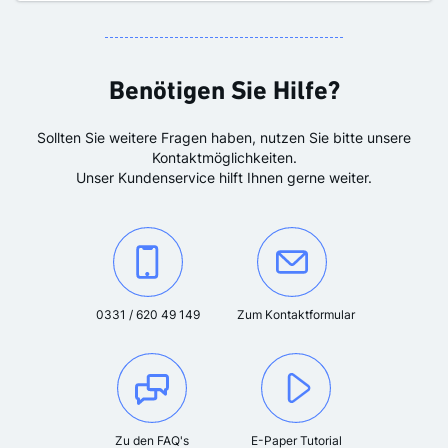
Benötigen Sie Hilfe?
Sollten Sie weitere Fragen haben, nutzen Sie bitte unsere
Kontaktmöglichkeiten.
Unser Kundenservice hilft Ihnen gerne weiter.
Kontaktieren Sie uns unter der Telefonnummer:
Oder kontaktieren Sie uns über das K
0331 / 620 49 149
Zum Kontaktformular
Zu den FAQ's
E-Paper Tutorial